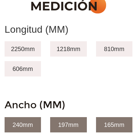
Longitud (MM)
2250mm
1218mm
810
mm
606
mm
Ancho (MM)
240
mm
197
mm
165
mm