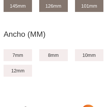
145
mm
126
mm
101
mm
Ancho (MM)
7mm
8mm
10mm
12mm