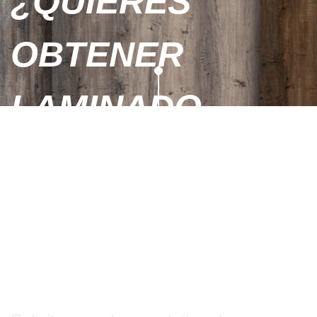
¿QUIERES
OBTENER
LAMINADO
GRATIS ANTES
DE HACER EL
PEDIDO?