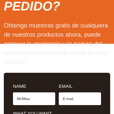
PEDIDO?
Obtenga muestras gratis de cualquiera
de nuestros productos ahora, puede
conocer la apariencia y la textura del
piso para asegurarse de tomar la mejor
decisión.
NAME
EMAIL
WHAT YOU WANT