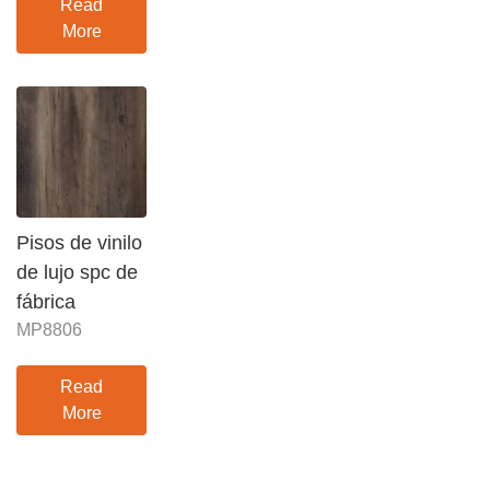
Read
More
Pisos de vinilo
de lujo spc de
fábrica
MP8806
Read
More