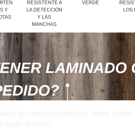
MITEN
RESISTENTE A
VERDE
RESIS
S Y
LA DETECCIÓN
LOS
OTAS
Y LAS
MANCHAS
ENER LAMINADO 
PEDIDO?
quiera de nuestros productos ahora, puede c
a mejor decisión.