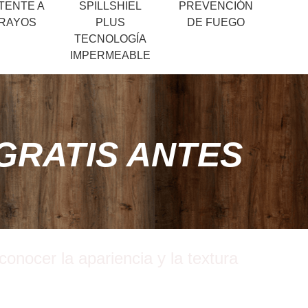
TENTE A
SPILLSHIEL
PREVENCIÓN
 RAYOS
PLUS
DE FUEGO
TECNOLOGÍA
IMPERMEABLE
GRATIS ANTES
onocer la apariencia y la textura