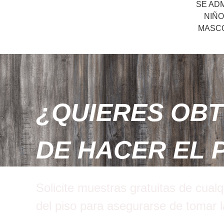
SE AD
NIÑO
MASC
¿QUIERES OBT
DE HACER EL 
Solicite muestras gratuitas de cual
del piso para asegurarse de tomar l