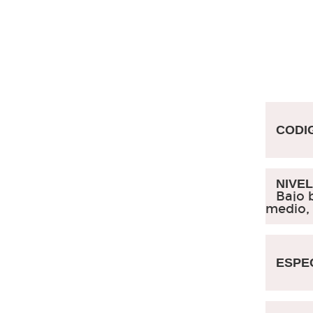
CODIG
NIVEL 
Bajo b
medio, 
ESPEC