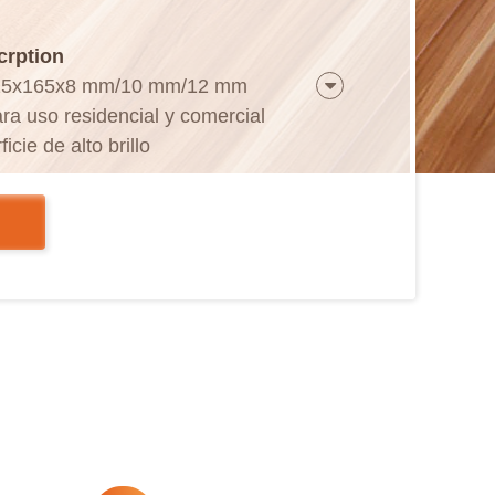
crption
15x165x8 mm/10 mm/12 mm
a uso residencial y comercial
icie de alto brillo
ado (borde enrollado) los cuatro lados
sin pegamento