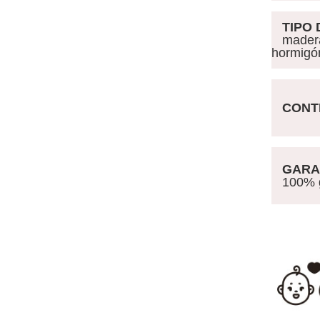
TIPO 
madera 
hormigó
CONTR
GARAN
100% ga