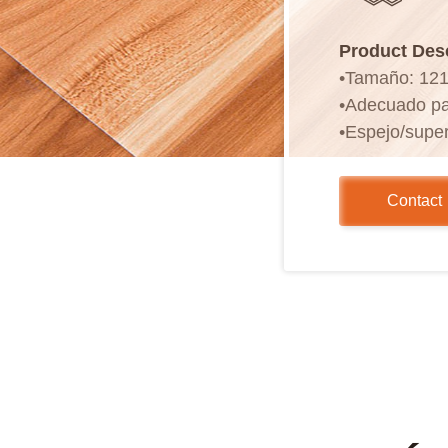
Product Des
•Tamaño: 12
•Adecuado par
•Espejo/superf
• Borde prens
•Instalación 
Contact