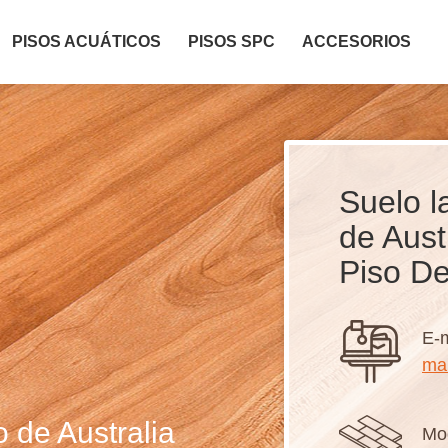
PISOS ACUÁTICOS
PISOS SPC
ACCESORIOS
Suelo 
de Aust
Piso De
E-m
ma
 de Australia
Mo