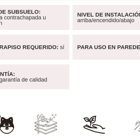
DE SUBSUELO:
NIVEL DE INSTALACIÓ
contrachapada u
arriba/encendido/abajo
n
APISO REQUERIDO:
sí
PARA USO EN PARED
TÍA:
rantía de calidad