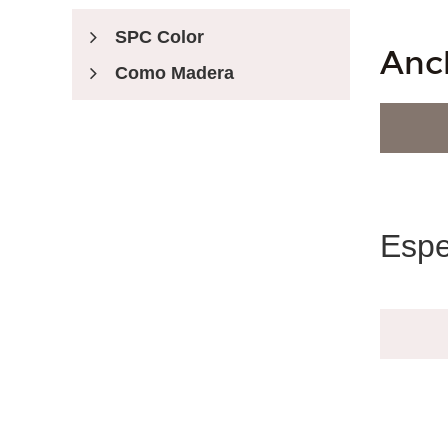
SPC Color
Anc
Como Madera
Registrado En Relieve
Piso De Estilo
Espe
Estilo Australiano
Estilo Sudamericano
Estilo De Birmania
Accesorios