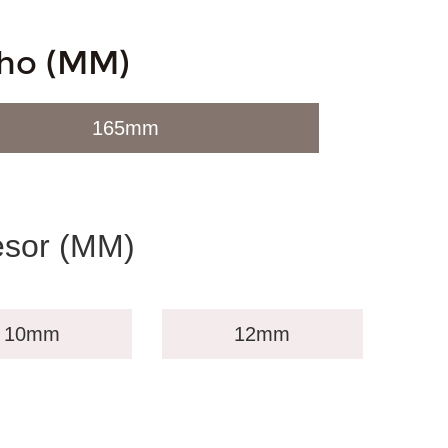
ho (MM)
165mm
sor (MM)
10mm
12mm