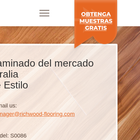
laminado del mercado
ralia
 Estilo
ail us:
nager@richwood-flooring.com
del: S0086