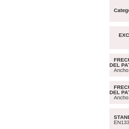
Catego
EXCL
FREC
DEL P
Ancho:
FREC
DEL P
Ancho:
STAN
EN1332