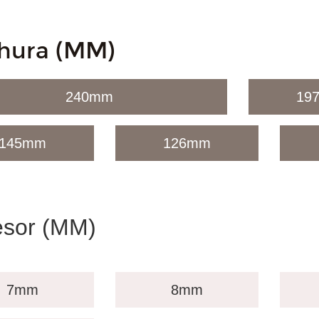
hura (MM)
240mm
19
145mm
126mm
sor (MM)
7mm
8mm