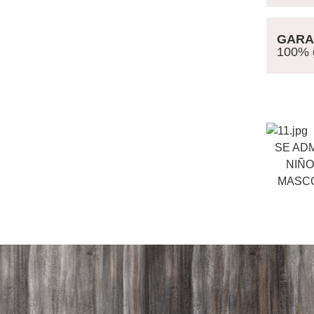
GARA
100% ga
SE AD
NIÑO
MASC