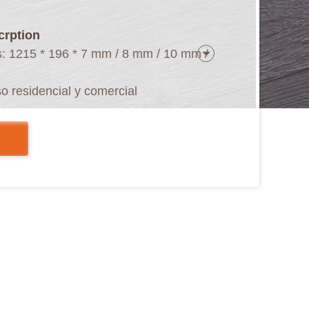
crption
s: 1215 * 196 * 7 mm / 8 mm / 10 mm /
so residencial y comercial
l registro (EIR)
 biselado en los cuatro lados
 sin pegamento