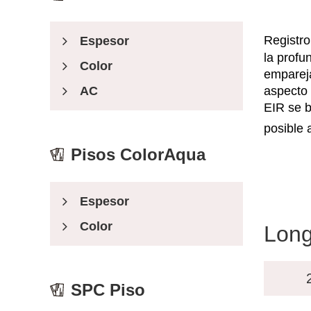
Registro
Espesor
la profu
Color
empareja
aspecto 
AC
EIR se b
posible 
Pisos ColorAqua
Espesor
Color
Long
SPC Piso