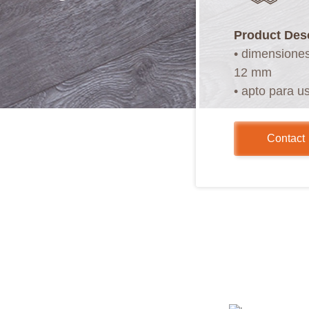
Product Des
• dimensione
12 mm
• apto para u
• relieve en e
• ligeramente
Contact
• Instalación