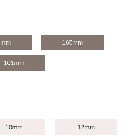
7mm
165mm
101mm
10mm
12mm