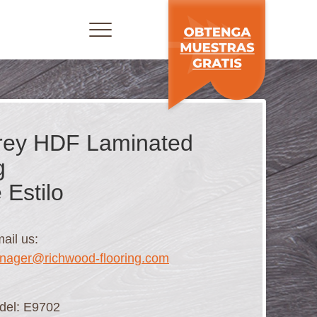
rey HDF Laminated
g
 Estilo
ail us:
nager@richwood-flooring.com
del: E9702