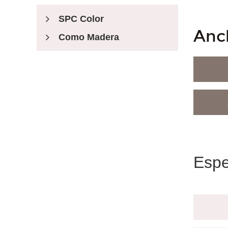
SPC Color
Anc
Como Madera
Registrado En Relieve
Piso De Estilo
Estilo Australiano
Estilo Sudamericano
Espe
Estilo De Birmania
Accesorios