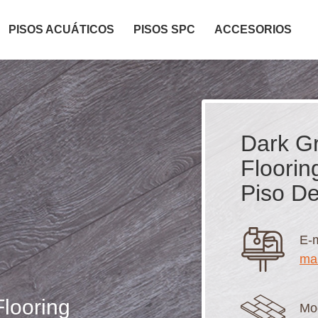
PISOS ACUÁTICOS
PISOS SPC
ACCESORIOS
Dark G
Floorin
Piso De
E-m
ma
looring
Mo