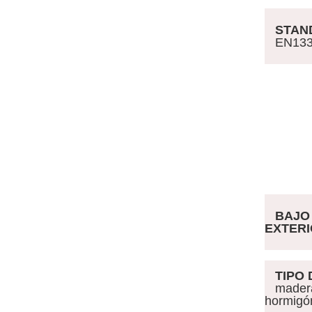
STAND
EN1332
BAJO 
EXTER
TIPO 
madera 
hormigó