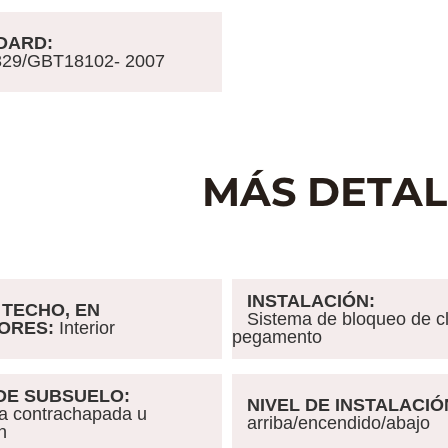
ARD:
9/GBT18102- 2007
INSTALACIÓN:
TECHO, EN
Sistema de bloqueo de cli
IORES:
Interior
pegamento
DE SUBSUELO:
NIVEL DE INSTALACIÓ
contrachapada u
arriba/encendido/abajo
n