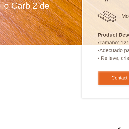
ilo Carb 2 de
Mo
Product Des
•Tamaño: 12
•Adecuado par
• Relieve, cr
•Borde cuadra
•Instalación 
Contact