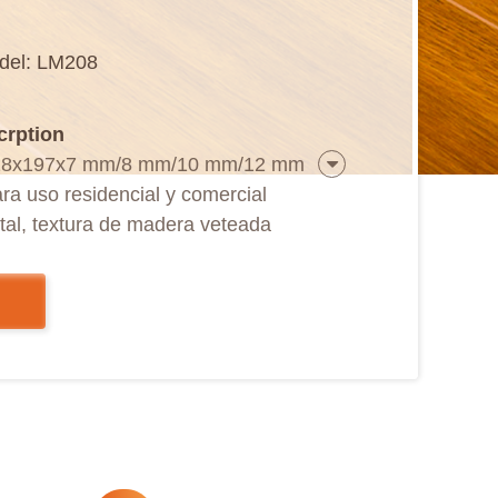
del: LM208
crption
18x197x7 mm/8 mm/10 mm/12 mm
a uso residencial y comercial
istal, textura de madera veteada
do o microbisel en los cuatro lados
sin pegamento