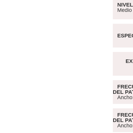
NIVEL 
Medio br
ESPEC
EX
FREC
DEL P
Ancho:
FREC
DEL P
Ancho