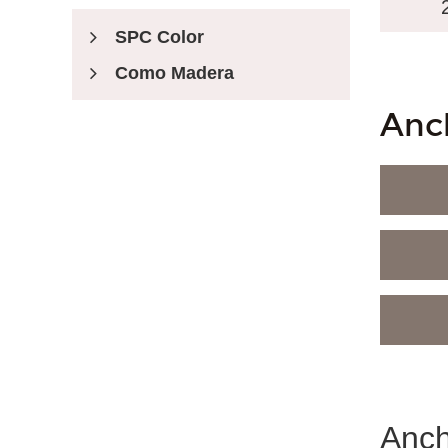
SPC Color
Como Madera
Registrado En Relieve
Anc
Piso De Estilo
Estilo Australiano
Estilo Sudamericano
Estilo De Birmania
Accesorios
Anc