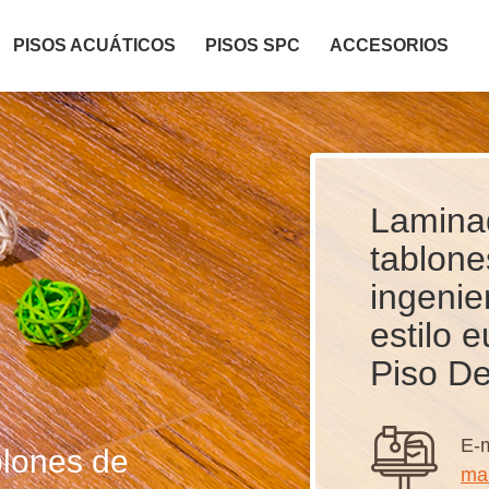
PISOS ACUÁTICOS
PISOS SPC
ACCESORIOS
Lamina
tablone
ingenie
estilo 
Piso De
E-m
lones de
ma