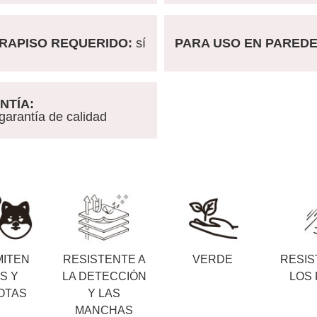
APISO REQUERIDO:
sí
PARA USO EN PARED
TÍA:
rantía de calidad
MITEN
RESISTENTE A
VERDE
RESIS
S Y
LA DETECCIÓN
LOS
OTAS
Y LAS
MANCHAS