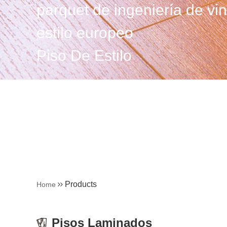
parquet de ingeniería de vin
estilo europeo
Piso De Estilo
Products
Home
Pisos Laminados