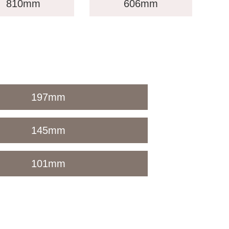
810
mm
606
mm
197
mm
145
mm
101
mm