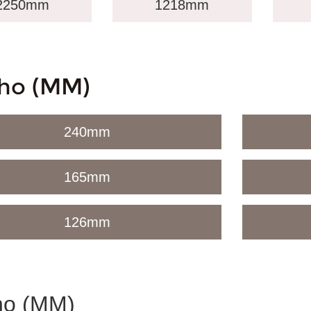
2250mm
1218mm
ho (MM)
240
mm
165
mm
126
mm
ho (MM)