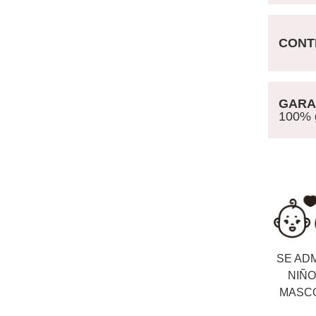
CONTR
GARAN
100% ga
SE AD
NIÑO
MASC