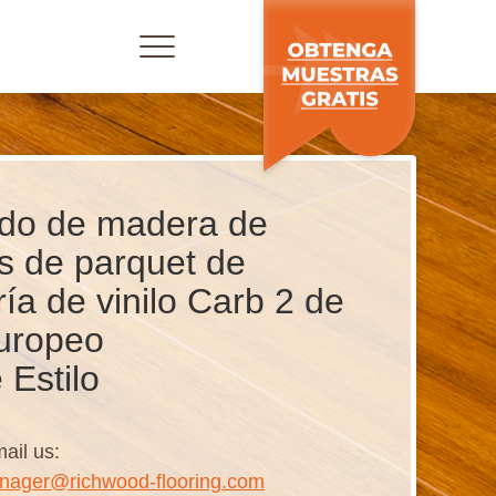
do de madera de
s de parquet de
ría de vinilo Carb 2 de
europeo
 Estilo
ail us:
nager@richwood-flooring.com