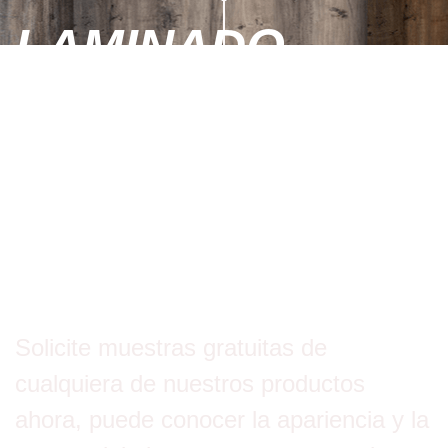
LAMINADO
GRATIS ANTES
DE HACER EL
PEDIDO?
Solicite muestras gratuitas de
cualquiera de nuestros productos
ahora, puede conocer la apariencia y la