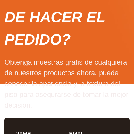
DE HACER EL
PEDIDO?
Obtenga muestras gratis de cualquiera
de nuestros productos ahora, puede
conocer la apariencia y la textura del
piso para asegurarse de tomar la mejor
decisión.
NAME
EMAIL